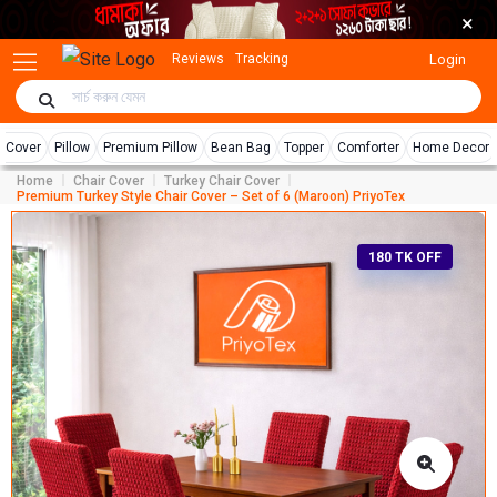
×
Login
Reviews
Tracking
r Cover
Pillow
Premium Pillow
Bean Bag
Topper
Comforter
Home Decor
Home
Chair Cover
Turkey Chair Cover
Premium Turkey Style Chair Cover – Set of 6 (Maroon) PriyoTex
180 TK OFF