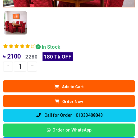
(2)
In Stock
৳ 2100
2280
180 Tk OFF
-
+
Add to Cart
Order Now
Call for Order 01333408043
Order on WhatsApp