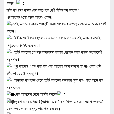
কভার।
তুর্কি কাপড়ের কভার কেন সবথেকে বেশী বিক্রি হয় জানেন?
এর অনেক গুলো কারন আছে- যেমনঃ
এই কাপড়ের কালার গ্যারান্টি অন্য যেকোনো কাপড়ের থেকে ২-৩ বছর বেশী
পাবেন।
ইস্টিচ ফেব্রিকের হওয়ায় যেকোনো ধরনের সোফায় এই কাপড় সহজেই
নিখুঁতভাবে ফিটিং হয়ে যায়।
তুর্কি কাপড়ের চমৎকার নজরকাড়া কালার ছোটবড় সবার কাছে অনেকবেশী
পছন্দনীয়।
খুব সহজেই ওয়াশ করা যায় এবং আয়রন করার দরকার হয় না- কোন গুটি
উঠবেনা ১০০% গ্যারান্টি।
অন্যসব কাপড়ের থেকে তুর্কি কাপড়ের কভারের মূল্য কম- মানে দামে কম
মানে ভালো।
কেন আমাদের থেকে অর্ডার করবেন
ক্যাশ অন ডেলিভারি (অগ্রিম এক টাকাও দিতে হবে না - আগে প্রোডাক্ট
হাতে পেয়ে তারপরে মূল্য পরিশোধ করবেন।