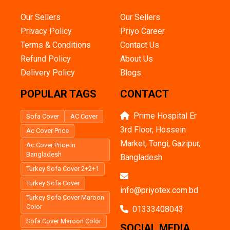
Our Sellers
Our Sellers
Privacy Policy
Priyo Career
Terms & Conditions
Contact Us
Refund Policy
About Us
Delivery Policy
Blogs
POPULAR TAGS
CONTACT
Prime Hospital Er
Sofa Cover
AC Cover
3rd Floor, Hossein
Ac Cover Price
Market, Tongi, Gazipur,
Ac Cover Price in
Bangladesh
Bangladesh
Turkey Sofa Cover 2+2+1
Turkey Sofa Cover
info@priyotex.com.bd
Turkey Sofa Cover Maroon
Color
01333408043
Sofa Cover Maroon Color
SOCIAL MEDIA